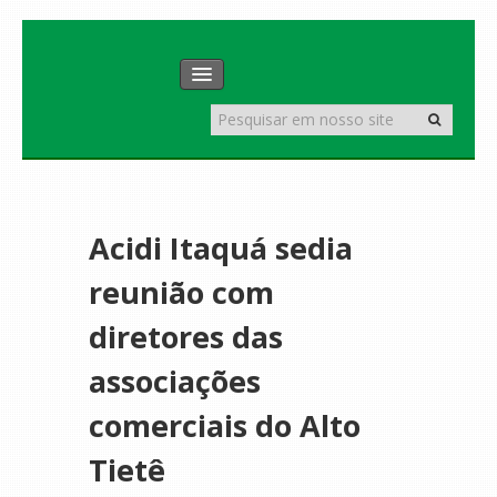
INÍCIO
SERVIÇOS
INSTITUCIONAL
ASSOCIE-SE
Acidi Itaquá sedia
GALERIA DE FOTOS
reunião com
diretores das
associações
comerciais do Alto
Tietê