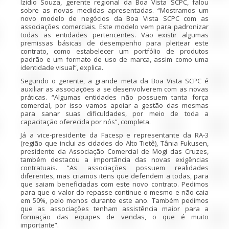
Izidio Souza, gerente regional da Boa Vista SCPC, falou
sobre as novas medidas apresentadas. “Mostramos um
novo modelo de negócios da Boa Vista SCPC com as
associações comerciais. Este modelo vem para padronizar
todas as entidades pertencentes. Vão existir algumas
premissas básicas de desempenho para pleitear este
contrato, como estabelecer um portfólio de produtos
padrão e um formato de uso de marca, assim como uma
identidade visual”, explica.
Segundo o gerente, a grande meta da Boa Vista SCPC é
auxiliar as associações a se desenvolverem com as novas
práticas. “Algumas entidades não possuem tanta força
comercial, por isso vamos apoiar a gestão das mesmas
para sanar suas dificuldades, por meio de toda a
capacitação oferecida por nós”, completa.
Já a vice-presidente da Facesp e representante da RA-3
(região que inclui as cidades do Alto Tietê), Tânia Fukusen,
presidente da Associação Comercial de Mogi das Cruzes,
também destacou a importância das novas exigências
contratuais. “As associações possuem realidades
diferentes, mas criamos itens que defendem a todas, para
que saiam beneficiadas com este novo contrato. Pedimos
para que o valor do repasse continue o mesmo e não caia
em 50%, pelo menos durante este ano. Também pedimos
que as associações tenham assistência maior para a
formação das equipes de vendas, o que é muito
importante”.