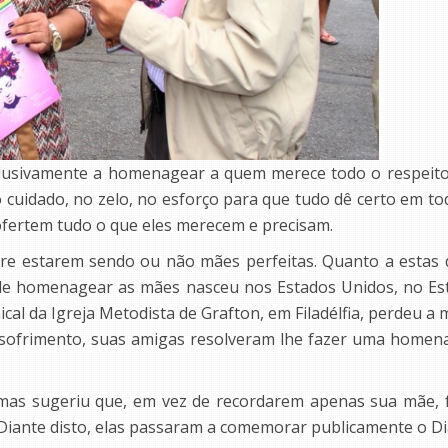
lusivamente a homenagear a quem merece todo o respeito
 cuidado, no zelo, no esforço para que tudo dê certo em todo
ofertem tudo o que eles merecem e precisam.
re estarem sendo ou não mães perfeitas. Quanto a estas 
a de homenagear as mães nasceu nos Estados Unidos, no E
nical da Igreja Metodista de Grafton, em Filadélfia, perdeu 
 sofrimento, suas amigas resolveram lhe fazer uma home
, mas sugeriu que, em vez de recordarem apenas sua mãe
. Diante disto, elas passaram a comemorar publicamente o D