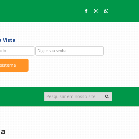
 Vista
ba